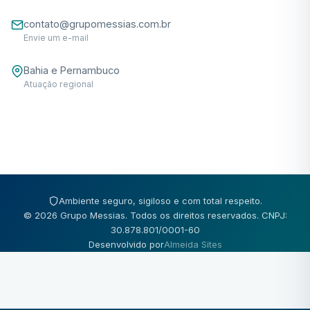
contato@grupomessias.com.br
Envie um e-mail
Bahia e Pernambuco
Atuação regional
Ambiente seguro, sigiloso e com total respeito.
© 2026 Grupo Messias. Todos os direitos reservados. CNPJ:
30.878.801/0001-60
Desenvolvido por
Almeida Sites