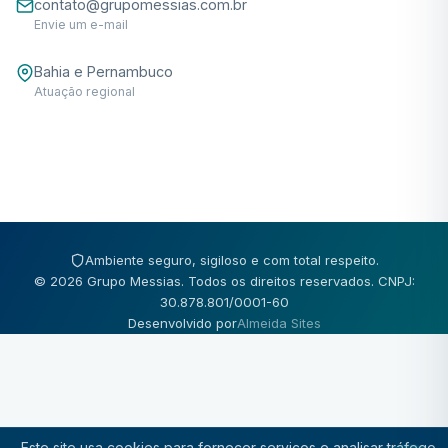
contato@grupomessias.com.br
Envie um e-mail
Bahia e Pernambuco
Atuação regional
Ambiente seguro, sigiloso e com total respeito.
© 2026 Grupo Messias. Todos os direitos reservados. CNPJ:
30.878.801/0001-60
Desenvolvido por
Almeida Sites
Este site usa cookies para fornecer serviços e analisar tráfego.