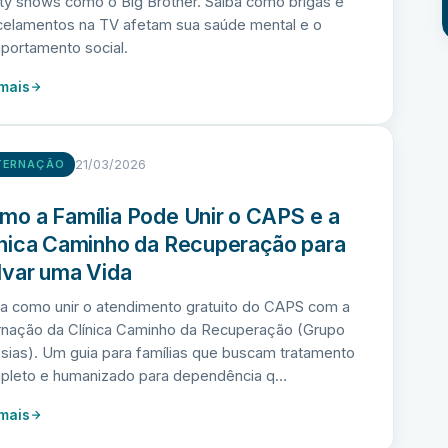
ity shows como o Big Brother. Saiba como brigas e
celamentos na TV afetam sua saúde mental e o
portamento social.
 mais
21/03/2026
TERNAÇÃO
mo a Família Pode Unir o CAPS e a
ínica Caminho da Recuperação para
lvar uma Vida
ba como unir o atendimento gratuito do CAPS com a
ernação da Clínica Caminho da Recuperação (Grupo
ias). Um guia para famílias que buscam tratamento
pleto e humanizado para dependência q…
 mais