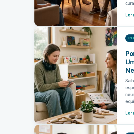
cura
Ler
IN
Po
Um
Ne
Sai
espe
neur
equi
Ler