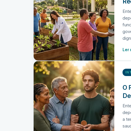
Re
Ent
depe
fun
gove
dig
Ler
IN
O 
De
Ente
depe
a te
sau