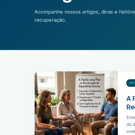
Acompanhe nossos artigos, dicas e histór
recuperação.
IN
A 
Re
Ente
da d
cod