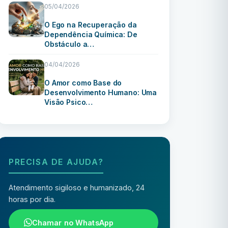
05/04/2026
O Ego na Recuperação da
Dependência Química: De
Obstáculo a…
04/04/2026
O Amor como Base do
Desenvolvimento Humano: Uma
Visão Psico…
PRECISA DE AJUDA?
Atendimento sigiloso e humanizado, 24
horas por dia.
Chamar no WhatsApp