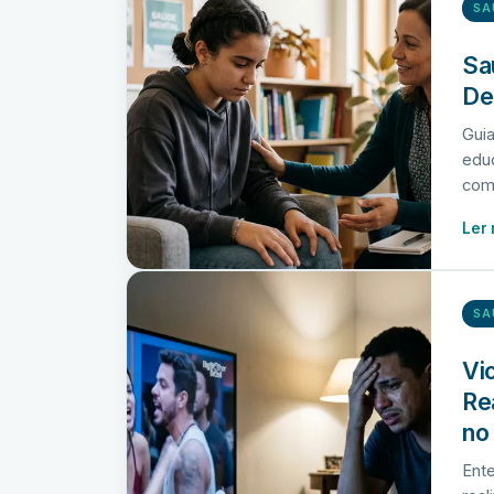
SA
Sa
De
Guia
educ
com 
Ler
SA
Vi
Re
no
Ente