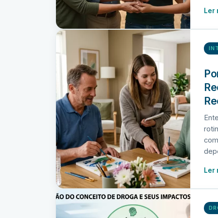
Ler
IN
Po
Re
Re
Ente
roti
com
dep
Ler
DR