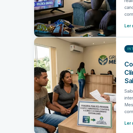
real
can
com
Ler
IN
Co
Cl
Sa
Sai
int
Mess
com
Ler