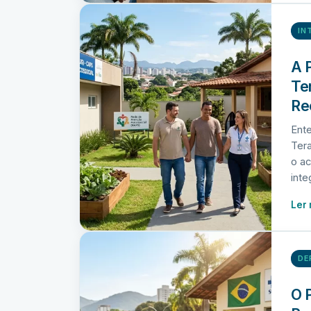
IN
A 
Te
Re
Ent
Tera
o ac
inte
Ler
DE
O 