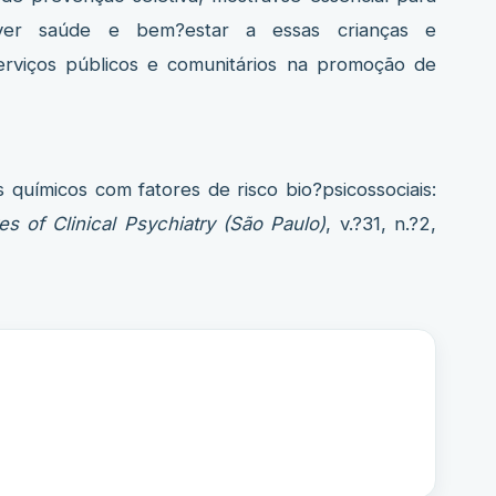
mover saúde e bem?estar a essas crianças e
erviços públicos e comunitários na promoção de
s químicos com fatores de risco bio?psicossociais:
es of Clinical Psychiatry (São Paulo)
, v.?31, n.?2,