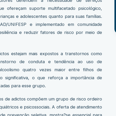
tores defendem a necessidade de serviços
ue ofereçam suporte multifacetado psicológico,
crianças e adolescentes quanto para suas famílias.
NIAD/UNIFESP e implementado em comunidade
siliência e reduzir fatores de risco por meio de
ictos estejam mais expostos a transtornos como
transtorno de conduta e tendência ao uso de
alcoolismo quatro vezes maior entre filhos de
o significativa, o que reforça a importância de
tadas para esse grupo.
lhos de adictos compõem um grupo de risco ordeiro
iátricos e psicossociais. A oferta de atendimento
o de prevenção seletiva, mostra?se essencial para