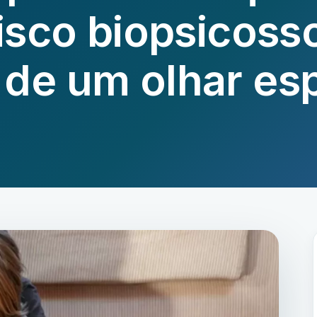
isco biopsicosso
 de um olhar es