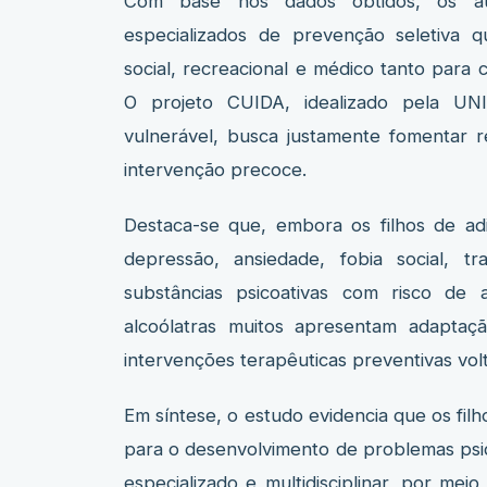
Com base nos dados obtidos, os au
especializados de prevenção seletiva q
social, recreacional e médico tanto para 
O projeto CUIDA, idealizado pela U
vulnerável, busca justamente fomentar re
intervenção precoce.
Destaca-se que, embora os filhos de ad
depressão, ansiedade, fobia social, 
substâncias psicoativas com risco de 
alcoólatras muitos apresentam adaptaçã
intervenções terapêuticas preventivas vol
Em síntese, o estudo evidencia que os fi
para o desenvolvimento de problemas psiqu
especializado e multidisciplinar, por mei