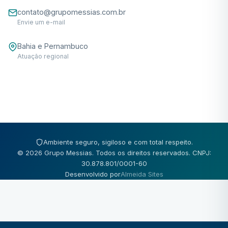
contato@grupomessias.com.br
Envie um e-mail
Bahia e Pernambuco
Atuação regional
Ambiente seguro, sigiloso e com total respeito.
© 2026 Grupo Messias. Todos os direitos reservados. CNPJ:
30.878.801/0001-60
Desenvolvido por
Almeida Sites