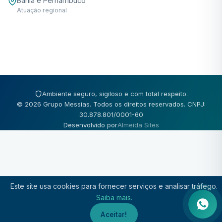
Bahia e Pernambuco
Atuação regional
Ambiente seguro, sigiloso e com total respeito.
© 2026 Grupo Messias. Todos os direitos reservados. CNPJ:
30.878.801/0001-60
Desenvolvido por
Almeida Sites
Este site usa cookies para fornecer serviços e analisar tráfego.
Saiba mais.
Aceitar!