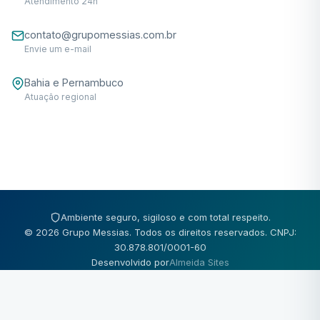
Atendimento 24h
contato@grupomessias.com.br
Envie um e-mail
Bahia e Pernambuco
Atuação regional
Ambiente seguro, sigiloso e com total respeito.
© 2026 Grupo Messias. Todos os direitos reservados. CNPJ:
30.878.801/0001-60
Desenvolvido por
Almeida Sites