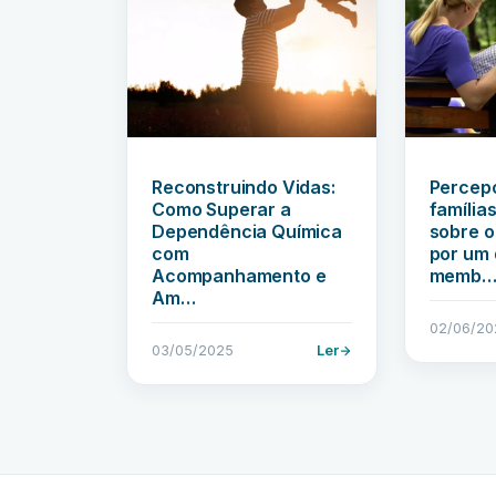
Reconstruindo Vidas:
Percep
Como Superar a
família
Dependência Química
sobre o
com
por um 
Acompanhamento e
memb
Am…
02/06/20
03/05/2025
Ler