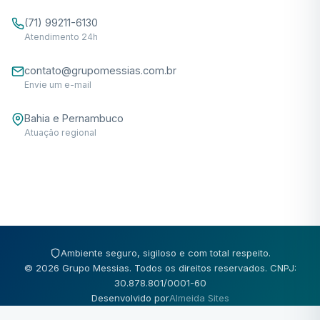
(71) 99211-6130
Atendimento 24h
contato@grupomessias.com.br
Envie um e-mail
Bahia e Pernambuco
Atuação regional
Ambiente seguro, sigiloso e com total respeito.
© 2026 Grupo Messias. Todos os direitos reservados. CNPJ:
30.878.801/0001-60
Desenvolvido por
Almeida Sites