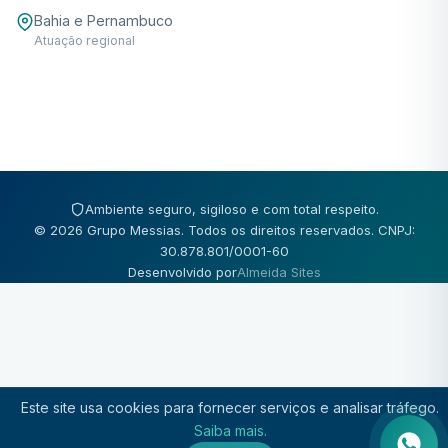
Bahia e Pernambuco
Atuação regional
Ambiente seguro, sigiloso e com total respeito.
© 2026 Grupo Messias. Todos os direitos reservados. CNPJ:
30.878.801/0001-60
Desenvolvido por
Almeida Sites
Este site usa cookies para fornecer serviços e analisar tráfego.
Saiba mais.