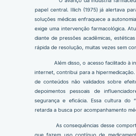
O avanço da indústria farmacêutica 
papel central. Illich (1975) já alertava p
soluções médicas enfraquece a autonomia i
exige uma intervenção farmacológica. Atu
diante de pressões acadêmicas, estética
rápida de resolução, muitas vezes sem cons
Além disso, o acesso facilitado à info
internet, contribui para a hipermedicação.
de conteúdos não validados sobre efeit
depoimentos pessoais de influenciador
segurança e eficácia. Essa cultura do 
retarda a busca por acompanhamento mé
As consequências desse comportamento
que fazem uso contínuo de medicament