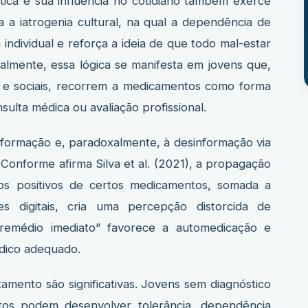
e sua influência no cotidiano também exerce
ara a iatrogenia cultural, na qual a dependência de
ndividual e reforça a ideia de que todo mal-estar
almente, essa lógica se manifesta em jovens que,
s e sociais, recorrem a medicamentos como forma
ulta médica ou avaliação profissional.
rmação e, paradoxalmente, à desinformação via
 Conforme afirma Silva et al. (2021), a propagação
os positivos de certos medicamentos, somada a
es digitais, cria uma percepção distorcida de
“remédio imediato” favorece a automedicação e
dico adequado.
 são significativas. Jovens sem diagnóstico
os podem desenvolver tolerância, dependência